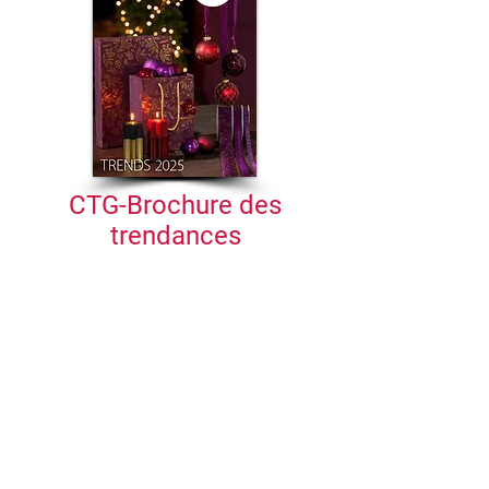
CTG-Brochure des
trendances
Taille du fichier env. 8 MB
Download
Catalogu
.
Guide de
es
bougies
Contact
Protection
Mentions