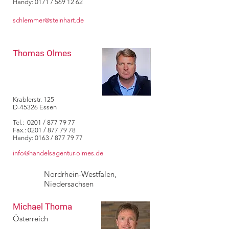
Handy: 0171 /
569 12 62
schlemmer@steinhart.de
Thomas Olmes
Krablerstr. 125
D-45326 Essen
Tel.: 0201 /
877 79 77
Fax.: 0201 /
877 79 78
Handy: 0163 /
877 79 77
info@handelsagentur-olmes.de
Nordrhein-Westfalen,
Niedersachsen
Michael Thoma
Österreich