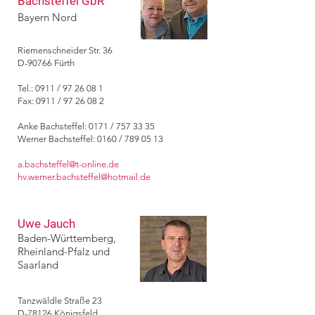
Bachsteffel GbR
Bayern Nord
Riemenschneider Str. 36
D-90766 Fürth
Tel.: 0911 /
97 26 08 1
Fax: 0911 / 97 26 08 2
Anke Bachsteffel: 0171 /
757 33 35
Werner Bachsteffel: 0160 / 789 05 13
a.bachsteffel@t-online.de
hv.werner.bachsteffel
@
hotmail.de
Uwe Jauch
Baden-Württemberg,
Rheinland
-Pfalz und
Saarland
Tanzwäldle Straße 23
D-78126 Königsfeld