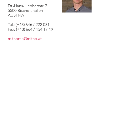
Dr.-Hans-Liebherrstr. 7
5500 Bischofshofen
AUSTRIA
Tel.: (+43) 646 / 222 081
Fax: (+43) 664 / 134 17 49
m.thoma@mitho.at
STEINHART
EXPORT
Susanne Lauer
Frankreich,
Spanien und
Italien
Schutterwälder Straße 4
D-77656 Offenburg
Tel.: (+33) 666 / 05 0619
lauer@steinhart.de