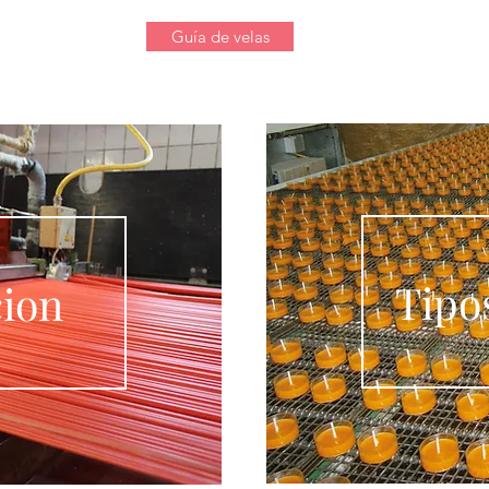
esa
Surtido
Guía de velas
Contacto
Catalo
Tipo
ion