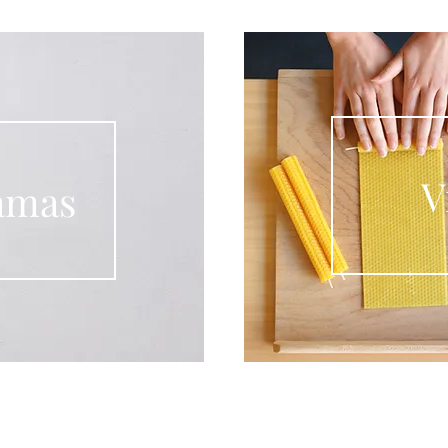
V
amas