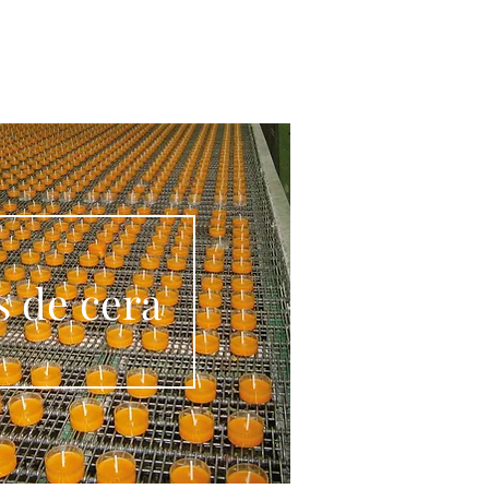
go
Reciclaje
s de cera