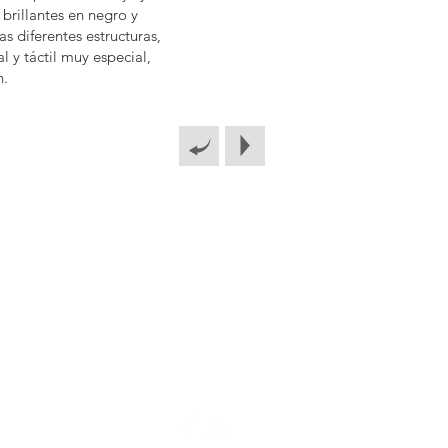
 brillantes en negro y
s diferentes estructuras,
l y táctil muy especial,
n.
Contacto
Política de privacidad
Aviso legal