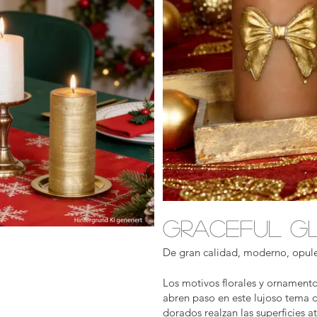
Graceful g
De gran calidad, moderno, opul
Los motivos florales y ornamento
abren paso en este lujoso tema 
dorados realzan las superficies a