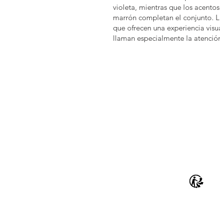
violeta, mientras que los acentos
marrón completan el conjunto. La
que ofrecen una experiencia visua
llaman especialmente la atenció
 GmbH & Co. KG
Catálogo
Guía de
velas
Reciclaje