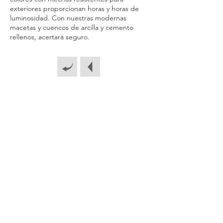
exteriores proporcionan horas y horas de
luminosidad. Con nuestras modernas
macetas y cuencos de arcilla y cemento
rellenos, acertará seguro.
Catálogo
Guía de
velas
Contact
Política de
Aviso legal
o
privacidad
Reciclaje
© 2026 by Gebr. Steinhart