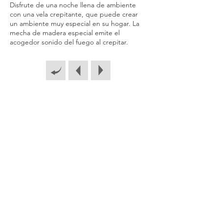
Disfrute de una noche llena de ambiente
con una vela crepitante, que puede crear
un ambiente muy especial en su hogar. La
mecha de madera especial emite el
acogedor sonido del fuego al crepitar.
Catálogo
Guía de
velas
Contact
Política de
Aviso legal
o
privacidad
Reciclaje